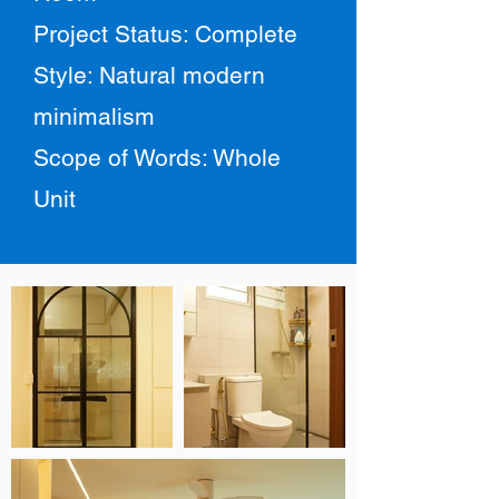
Project Status: Complete
Style: Natural modern
minimalism
Scope of Words: Whole
Unit