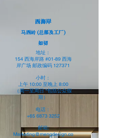
西海岸
马西岭 (总部及工厂)
如切
地址：
154 西海岸路 #01-89 西海
岸广场 邮政编码 127371
小时：
上午 10:00 至晚上 8:00
（周一至周日 *包括公众假
期）
电话：
+65 6873 3252
邮箱:
Marketing@mengdesign.co