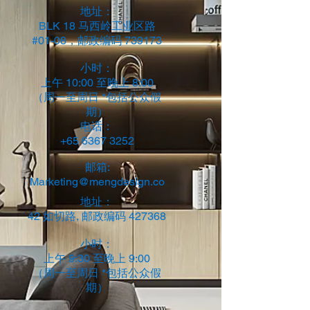
地址：
BLK 18 马西岭工业区路
#01-08，邮政编码 739173
小时：
上午 10:00 至晚上 8:00
（周一至周日 *包括公众假
期）
电话：
+65 6367 3252
邮箱:
Marketing@mengdesign.co
地址：
42 如切路, 邮政编码 427368
小时：
上午 9:30 至晚上 9:00
（周一至周日 *包括公众假
期）